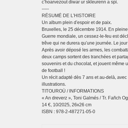
c'hoarvezout diwar ur skleurenn a spi.
-----
RÉSUMÉ DE L'HISTOIRE
Un album plein d'espoir et de paix.
Bruxelles, le 25 décembre 1914. En plein
Guerre mondiale, un cessez-le-feu est déc
trêve qui ne durera qu'une journée. Le jour
Après avoir déposé les armes, les combatt
deux camps sortent des tranchées et parta
souvenirs et du chocolat, et jouent même 
de football !
Un récit adapté dès 7 ans et au-delà, avec
illustrations.
TITOUROÙ / INFORMATIONS
« An dreverz », Toni Galmés / Tr. Fañch Oge
14 €, 10/2025, 26x26 cm
ISBN : 978-2-487271-05-0