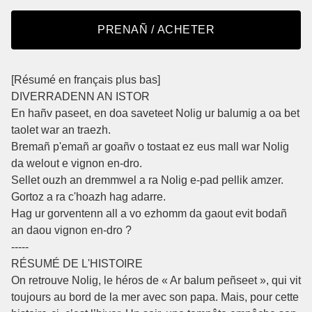
PRENAÑ / ACHETER
[Résumé en français plus bas]
DIVERRADENN AN ISTOR
En hañv paseet, en doa saveteet Nolig ur balumig a oa bet
taolet war an traezh.
Bremañ p'emañ ar goañv o tostaat ez eus mall war Nolig
da welout e vignon en-dro.
Sellet ouzh an dremmwel a ra Nolig e-pad pellik amzer.
Gortoz a ra c'hoazh hag adarre.
Hag ur gorventenn all a vo ezhomm da gaout evit bodañ
an daou vignon en-dro ?
-----
RÉSUMÉ DE L'HISTOIRE
On retrouve Nolig, le héros de « Ar balum peñseet », qui vit
toujours au bord de la mer avec son papa. Mais, pour cette