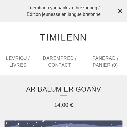
Ti-embann yaouankiz e brezhoneg /
Édition jeunesse en langue bretonne
TIMILENN
LEVRIOÙ /
DAREMPRED /
PANERAD /
LIVRES
CONTACT
PANIER (
0
)
AR BALUM ER GOAÑV
14,00
€