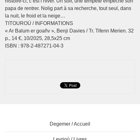
histoire-ci, c’est l’hiver. Un soir, une tempête empêche son
papa de rentrer. Nolig part à sa recherche, tout seul, dans
la nuit, le froid et la neige…
TITOUROÙ / INFORMATIONS
« Ar Balum er goañv », Benji Davies / Tr. Tifenn Merien. 32
p., 14 €, 10/2025, 28,5x25 cm
ISBN : 978-2-487271-04-3
Degemer / Accueil
Levrioù / Livres