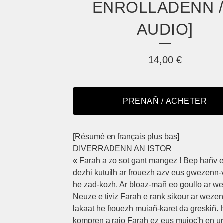
ENROLLADENN /
AUDIO]
14,00
€
PRENAÑ / ACHETER
[Résumé en français plus bas]
DIVERRADENN AN ISTOR
« Farah a zo sot gant mangez ! Bep hañv e 
dezhi kutuilh ar frouezh azv eus gwezenn
he zad-kozh. Ar bloaz-mañ eo goullo ar we
Neuze e tiviz Farah e rank sikour ar weze
lakaat he frouezh muiañ-karet da greskiñ.
kompren a raio Farah ez eus muioc'h en u