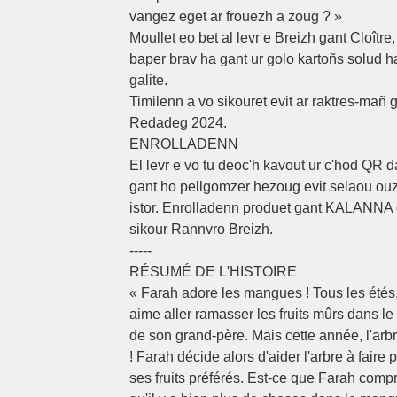
vangez eget ar frouezh a zoug ? »
Moullet eo bet al levr e Breizh gant Cloître
baper brav ha gant ur golo kartoñs solud h
galite.
Timilenn a vo sikouret evit ar raktres-mañ 
Redadeg 2024.
ENROLLADENN
El levr e vo tu deoc'h kavout ur c'hod QR 
gant ho pellgomzer hezoug evit selaou ou
istor. Enrolladenn produet gant KALANNA 
sikour Rannvro Breizh.
-----
RÉSUMÉ DE L'HISTOIRE
« Farah adore les mangues ! Tous les étés,
aime aller ramasser les fruits mûrs dans l
de son grand-père. Mais cette année, l'arbr
! Farah décide alors d'aider l'arbre à faire
ses fruits préférés. Est-ce que Farah comp