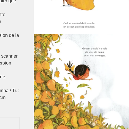
uier que
tre
e
sion de la
à scanner
ersion
ne.
ha / Tr. :
 cm