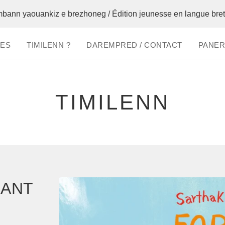
mbann yaouankiz e brezhoneg / Édition jeunesse en langue bre
RES
TIMILENN ?
DAREMPRED / CONTACT
PANERA
TIMILENN
GANT