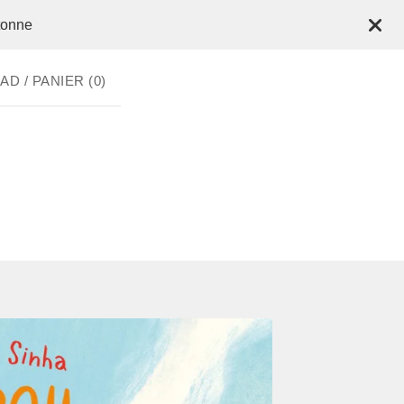
tonne
D / PANIER (
0
)