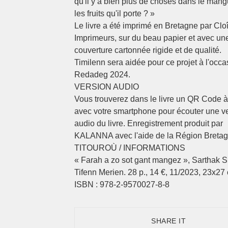
qu'il y a bien plus de choses dans le mang
les fruits qu'il porte ? »
Le livre a été imprimé en Bretagne par Cloî
Imprimeurs, sur du beau papier et avec un
couverture cartonnée rigide et de qualité.
Timilenn sera aidée pour ce projet à l'occa
Redadeg 2024.
VERSION AUDIO
Vous trouverez dans le livre un QR Code 
avec votre smartphone pour écouter une v
audio du livre. Enregistrement produit par
KALANNA avec l'aide de la Région Bretag
TITOUROÙ / INFORMATIONS
« Farah a zo sot gant mangez », Sarthak Sin
Tifenn Merien. 28 p., 14 €, 11/2023, 23x27
ISBN : 978-2-9570027-8-8
SHARE IT