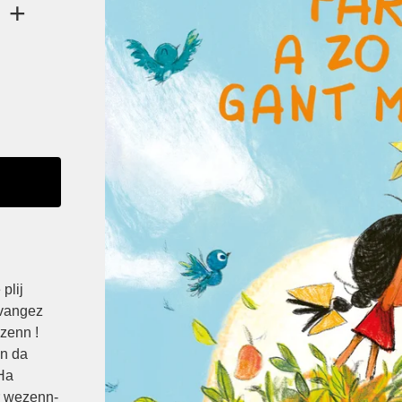
 +
plij
-vangez
zenn !
nn da
 Ha
r wezenn-