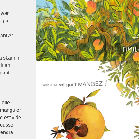
, war
ag a-
gant Ar
da skanniñ
zh an
gant
 elle
e manguier
e est vide
 pousser
rendra