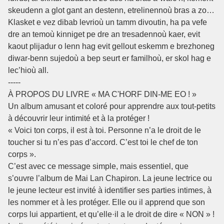
skeudenn a glot gant an destenn, etrelinennoù bras a zo…
Klasket e vez dibab levrioù un tamm divoutin, ha pa vefe
dre an temoù kinniget pe dre an tresadennoù kaer, evit
kaout plijadur o lenn hag evit gellout eskemm e brezhoneg
diwar-benn sujedoù a bep seurt er familhoù, er skol hag e
lec’hioù all.
-----
À PROPOS DU LIVRE « MA C'HORF DIN-ME EO ! »
Un album amusant et coloré pour apprendre aux tout-petits
à découvrir leur intimité et à la protéger !
« Voici ton corps, il est à toi. Personne n’a le droit de le
toucher si tu n’es pas d’accord. C’est toi le chef de ton
corps ».
C’est avec ce message simple, mais essentiel, que
s’ouvre l’album de Mai Lan Chapiron. La jeune lectrice ou
le jeune lecteur est invité à identifier ses parties intimes, à
les nommer et à les protéger. Elle ou il apprend que son
corps lui appartient, et qu’elle·il a le droit de dire « NON » !