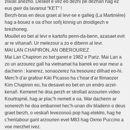
ziwall anezho. Desket e vez eo dezhi pe dezhañ hag ez
eus gwir da lavarout “KET” !
Berzh-bras en deus graet al levr-se e galleg (La Martinière)
hag a-bouez e oa d'hor soñj kinnig un droidigezh e
brezhoneg.
Moullet eo bet al levr e kartoñs penn-da-benn, azasaet evit
ar re vihanañ. Ur melezour a zo e dibenn al levr.
MAI LAN CHAPIRON, AN OBEROUREZ
Mai Lan Chapiron zo bet ganet e 1982 e Pariz. Mai Lan a
zo un arzourez gall ha vietnamat ha barrek eo war meur a
dachenn : kanerez, sonaozerez ha tresourez dilhad eo-hi.
Merc'h d'ar grafour Kiki Picasso ha c'hoar d'ar filmaozer
Kim Chapiron eo, ha desavet eo bet en un endro arzel-
kenañ. Kemeret he doa perzh er strollad arzourien video
Kourtrajmé, hag ar plac’h nemeti e oa. War dachenn ar
sonerezh he doa embannet hec'h-unan div bladenn o deus
graet berzh, o veskañ levezonoù pop hag elektro, hag he
c'henlabour gant arzourien evel M83 hag Oxmo Puccino a
voe merzhet ivez.