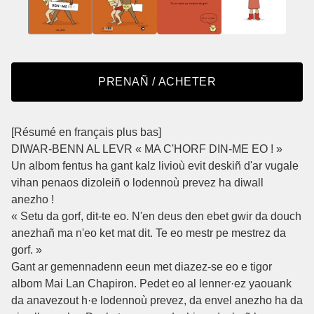
PRENAÑ / ACHETER
[Résumé en français plus bas]
DIWAR-BENN AL LEVR « MA C'HORF DIN-ME EO ! »
Un albom fentus ha gant kalz livioù evit deskiñ d'ar vugale
vihan penaos dizoleiñ o lodennoù prevez ha diwall
anezho !
« Setu da gorf, dit-te eo. N'en deus den ebet gwir da douch
anezhañ ma n'eo ket mat dit. Te eo mestr pe mestrez da
gorf. »
Gant ar gemennadenn eeun met diazez-se eo e tigor
albom Mai Lan Chapiron. Pedet eo al lenner·ez yaouank
da anavezout h·e lodennoù prevez, da envel anezho ha da