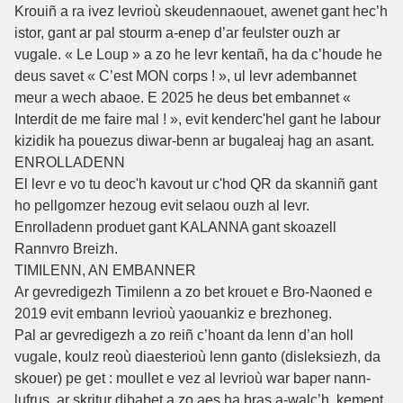
Krouiñ a ra ivez levrioù skeudennaouet, awenet gant hec’h
istor, gant ar pal stourm a-enep d’ar feulster ouzh ar
vugale. « Le Loup » a zo he levr kentañ, ha da c’houde he
deus savet « C’est MON corps ! », ul levr adembannet
meur a wech abaoe. E 2025 he deus bet embannet «
Interdit de me faire mal ! », evit kenderc'hel gant he labour
kizidik ha pouezus diwar-benn ar bugaleaj hag an asant.
ENROLLADENN
El levr e vo tu deoc'h kavout ur c'hod QR da skanniñ gant
ho pellgomzer hezoug evit selaou ouzh al levr.
Enrolladenn produet gant KALANNA gant skoazell
Rannvro Breizh.
TIMILENN, AN EMBANNER
Ar gevredigezh Timilenn a zo bet krouet e Bro-Naoned e
2019 evit embann levrioù yaouankiz e brezhoneg.
Pal ar gevredigezh a zo reiñ c’hoant da lenn d’an holl
vugale, koulz reoù diaesterioù lenn ganto (disleksiezh, da
skouer) pe get : moullet e vez al levrioù war baper nann-
lufrus, ar skritur dibabet a zo aes ha bras a-walc’h, kement