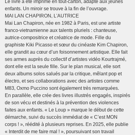
Le livre a été imprimé en tout-carton, adapté aux jeunes
enfants. Un miroir se trouve à la fin de l’ouvrage.
MAI LAN CHAPIRON, L'AUTRICE
Mai Lan Chapiron, née en 1982 à Paris, est une artiste
franco-vietnamienne aux talents pluriels : chanteuse,
autrice-compositrice et créatrice de mode. Fille du
graphiste Kiki Picasso et sœur du cinéaste Kim Chapiron,
elle grandit au cœur d’un foisonnement artistique. Elle fait
ses armes auprès du collectif d’artistes vidéo Kourtrajmé,
dont elle est la seule fille. Sur le plan musical, elle sort
deux albums solos salués par la critique, mêlant pop et
électro, et ses collaborations avec des artistes comme
M83, Oxmo Puccino sont également très remarquées.
En parallèle, elle crée des livres illustrés engagés, inspirés
de son vécu et destinés à la prévention des violences
faites aux enfants. « Le Loup » marque le début de cette
démarche, suivi du succès immédiat de « C’est MON
corps ! », réédité à plusieurs reprises. En 2025, elle publie
« Interdit de me faire mal ! », poursuivant son travail